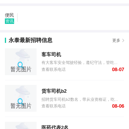
永泰用户152****8822发布了专业搬家 08-07
永泰用户139****5992发布了家电水电制冷维修 08-07
便民
永泰用户182****8697发布了求购报废轮胎 08-07
资讯
永泰用户198****5272发布了求职厨师工作 08-07
永泰用户198****4976发布了专业透下水，水暖维修安
装 08-07
永泰最新招聘信息
更多
永泰用户147****6785发布了二手冰箱 08-07
永泰用户137****9665发布了求租三室两厅两卫 08-07
客车司机
永泰用户153****5770发布了求租1一2楼精装100平方
里面基本设备不要 08-07
有大客车安全驾驶经验，遵纪守法，管吃...
永泰用户176****0894发布了18年奔腾X40自动高配
08-07
查看联系电话
08-07
货车司机b2
招聘货车司机b2数名，带从业资格证，吃...
08-06
查看联系电话
医药代表2名