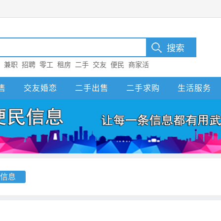
：
兼职
招聘
零工
租房
二手
交友
便民
商家活
售
交友婚恋
二手出售
二手求购
生活服务
信息