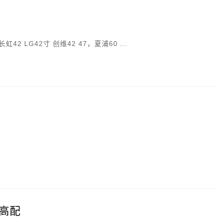
2 LG42寸 创维42 47，夏浦60 ...
。
动高配