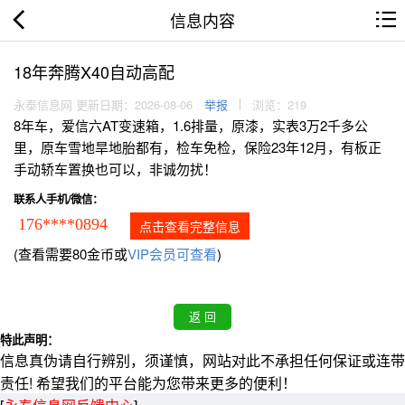
信息内容
18年奔腾X40自动高配
永泰信息网 更新日期：2026-08-06
举报
浏览：219
8年车，爱信六AT变速箱，1.6排量，原漆，实表3万2千多公
里，原车雪地旱地胎都有，检车免检，保险23年12月，有板正
手动轿车置换也可以，非诚勿扰！
联系人手机/微信：
176****0894
点击查看完整信息
(查看需要80金币或
VIP会员可查看
)
特此声明：
信息真伪请自行辨别，须谨慎，网站对此不承担任何保证或连带
责任! 希望我们的平台能为您带来更多的便利！