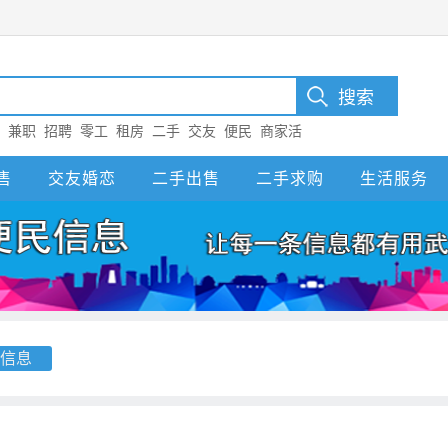
：
兼职
招聘
零工
租房
二手
交友
便民
商家活
售
交友婚恋
二手出售
二手求购
生活服务
信息